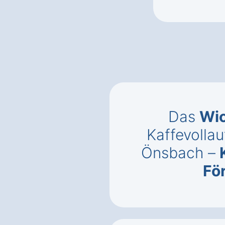
Das
Wic
Kaffevolla
Önsbach –
Fö