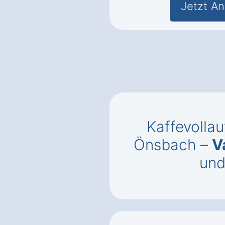
Jetzt An
Kaffevolla
Önsbach –
V
un