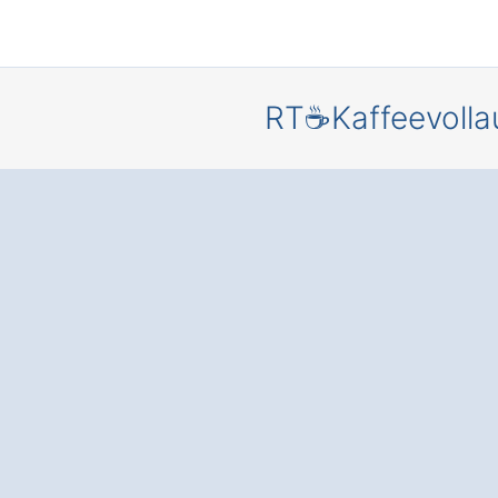
RT☕Kaffeevolla
Mehr Effiz
und Genuss
Ihr
Unternehm
mit einem
modernen