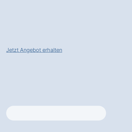
Zufriedenheit im Büro und der
Gastronomie
✅ Inklusive
Service- und
Wartungspaket
für
langfristige Zuverlässigkeit
Jetzt Angebot erhalten