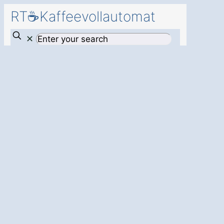
RT☕Kaffeevollautomat
✕
Mehr Effizienz
und Genuss für
Ihr Unternehmen
– mit einem
modernen