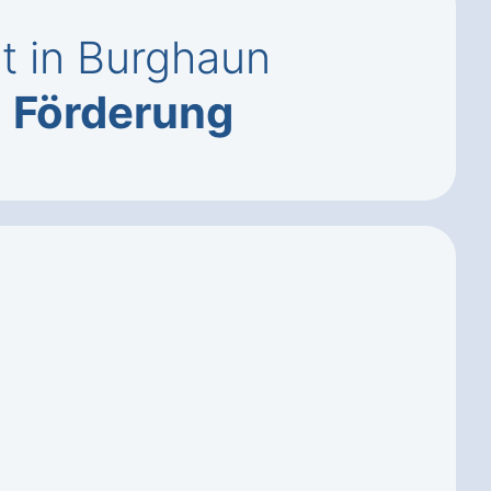
t in Burghaun
,
Förderung