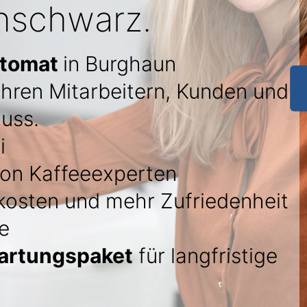
nschwarz.
utomat
in Burghaun
Ihren Mitarbeitern, Kunden und
uss.
i
on Kaffeeexperten
kosten und mehr Zufriedenheit
e
artungspaket
für langfristige