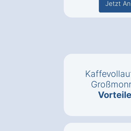
Jetzt An
Kaffevollau
Großmonr
Vorteil