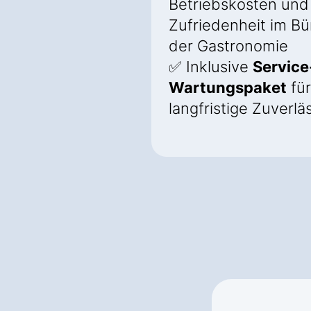
Betriebskosten und
Zufriedenheit im B
der Gastronomie
✅ Inklusive
Service
Wartungspaket
für
langfristige Zuverlä