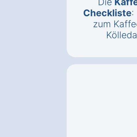
Die
Kaff
Checkliste
:
zum Kaffe
Kölled