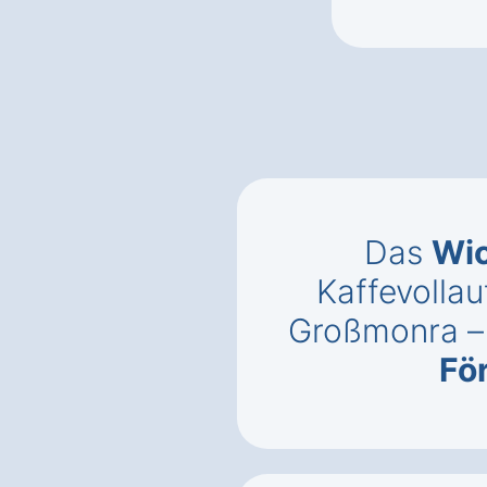
Das
Wic
Kaffevollau
Großmonra 
Fö