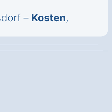
sdorf –
Kosten
,