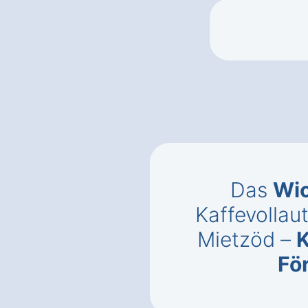
Das
Wic
Kaffevollau
Mietzöd –
K
Fö