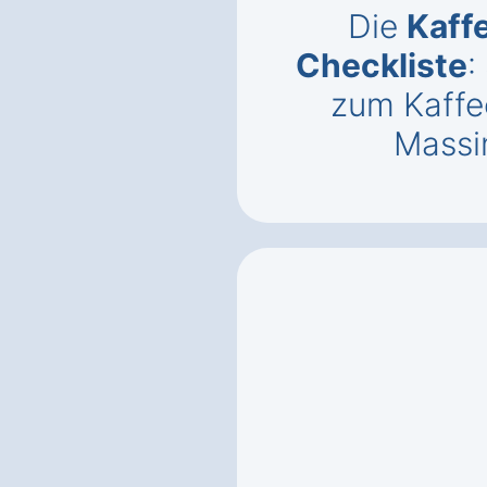
Die
Kaff
Checkliste
:
zum Kaffe
Massi