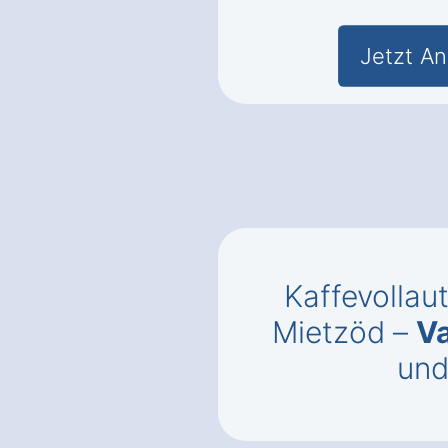
Jetzt An
Kaffevollau
Mietzöd –
Va
un