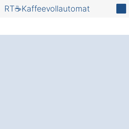
RT☕Kaffeevollautomat
Mehr Effizienz
und
Genuss für Ihr
Unternehmen – mit
einem modernen
Kaffeevollautomate