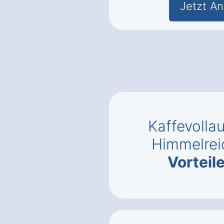
Jetzt An
Kaffevolla
Himmelrei
Vorteil