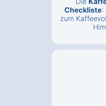
Die
Kaff
Checkliste
:
zum Kaffeevol
Him