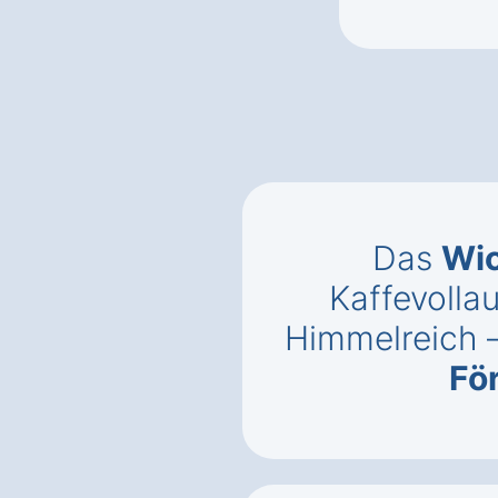
Das
Wic
Kaffevolla
Himmelreich 
Fö