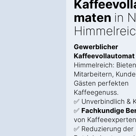
Kaffeevoll
maten
in 
Himmelreic
Gewerblicher
Kaffeevollautoma
Himmelreich: Bieten
Mitarbeitern, Kund
Gästen perfekten
Kaffeegenuss.
✅ Unverbindlich & K
✅
Fachkundige Be
von Kaffeeexperte
✅ Reduzierung der