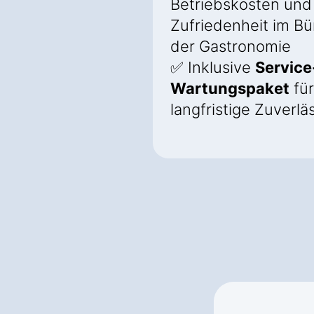
Betriebskosten und
Zufriedenheit im B
der Gastronomie
✅ Inklusive
Service
Wartungspaket
für
langfristige Zuverlä