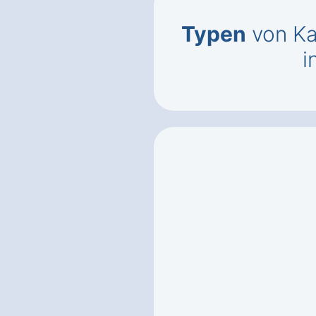
Typen
von Ka
i