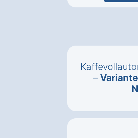
Kaffevollaut
–
Variant
N