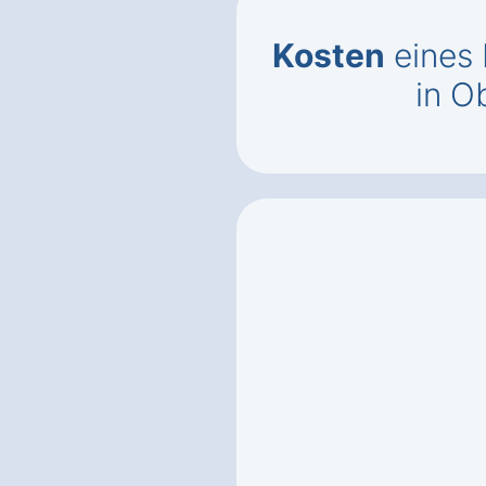
Kosten
eines 
in O