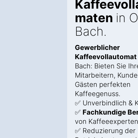
Kaffeevoll
maten
in 
Bach.
Gewerblicher
Kaffeevollautoma
Bach: Bieten Sie Ih
Mitarbeitern, Kund
Gästen perfekten
Kaffeegenuss.
✅ Unverbindlich & K
✅
Fachkundige Be
von Kaffeeexperte
✅ Reduzierung der