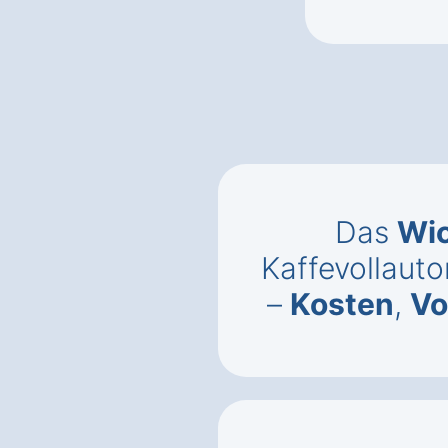
Das
Wic
Kaffevollaut
–
Kosten
,
Vo