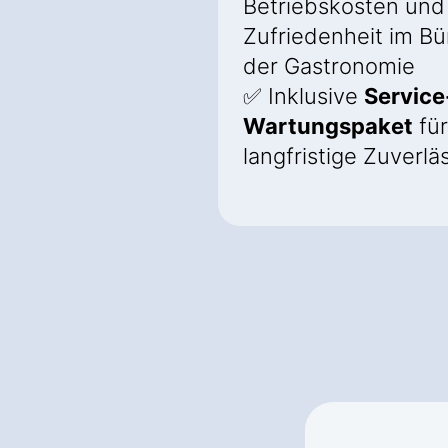
Betriebskosten und
Zufriedenheit im B
der Gastronomie
✅ Inklusive
Service
Wartungspaket
für
langfristige Zuverlä