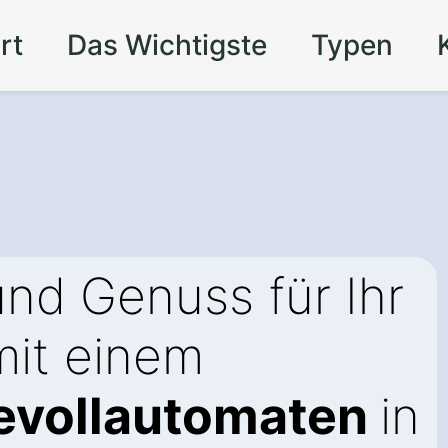
rt
Das Wichtigste
Typen
nd Genuss für Ihr
it einem
evollautomaten
in