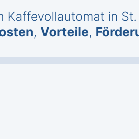
 Kaffevollautomat in S
osten
,
Vorteile
,
Förder