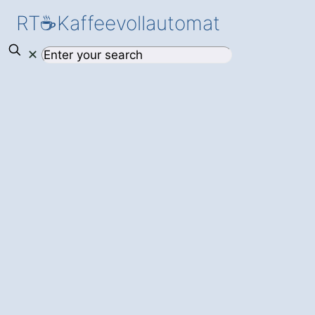
RT☕Kaffeevollautomat
✕
Mehr Effizienz
und Genuss für
Ihr Unternehmen
– mit einem
modernen