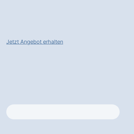
Gastronomie
✅ Inklusive
Service- und
Wartungspaket
für langfristige
Zuverlässigkeit
Jetzt Angebot erhalten