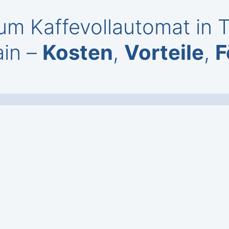
m Kaffevollautomat in 
ain –
Kosten
,
Vorteile
,
F