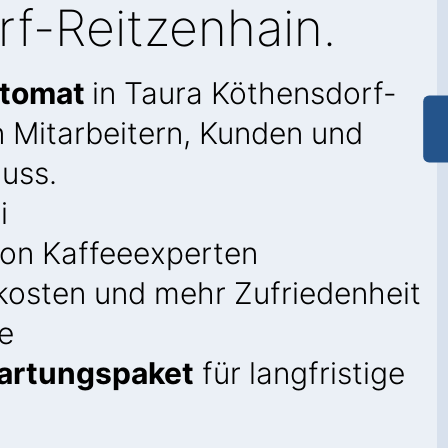
f-Reitzenhain.
utomat
in Taura Köthensdorf-
n Mitarbeitern, Kunden und
uss.
i
on Kaffeeexperten
kosten und mehr Zufriedenheit
e
artungspaket
für langfristige