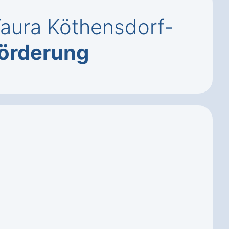
Taura Köthensdorf-
örderung