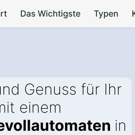
rt
Das Wichtigste
Typen
nd Genuss für Ihr
it einem
evollautomaten
in