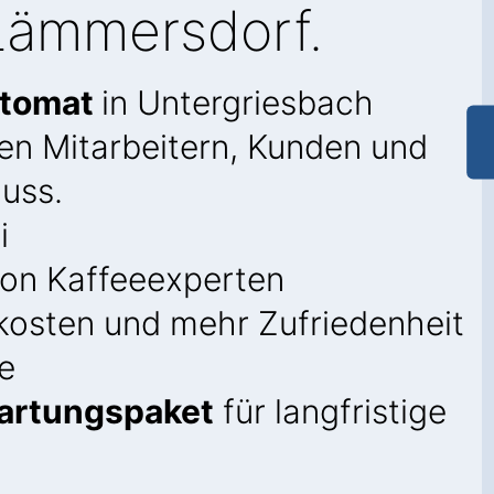
Lämmersdorf.
utomat
in Untergriesbach
en Mitarbeitern, Kunden und
uss.
i
on Kaffeeexperten
kosten und mehr Zufriedenheit
e
artungspaket
für langfristige